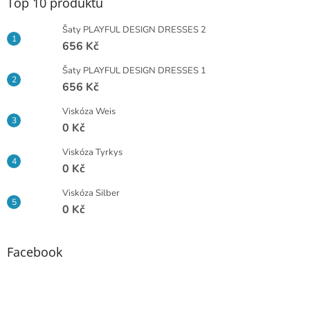
a
Top 10 produktů
t
í
Šaty PLAYFUL DESIGN DRESSES 2
656 Kč
Šaty PLAYFUL DESIGN DRESSES 1
656 Kč
Viskóza Weis
0 Kč
Viskóza Tyrkys
0 Kč
Viskóza Silber
0 Kč
Facebook