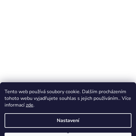
Facebook
Tento web používá soubory cookie. Dalším procházením
tohoto webu vyjadřujete souhlas s jejich používáním.. Více
informací
zde
.
Vytvořil Shoptet
Nastavení