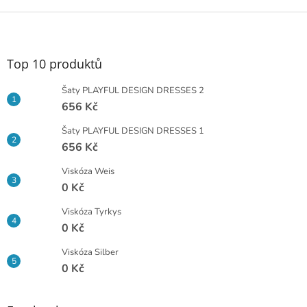
Z
á
p
a
Top 10 produktů
t
í
Šaty PLAYFUL DESIGN DRESSES 2
656 Kč
Šaty PLAYFUL DESIGN DRESSES 1
656 Kč
Viskóza Weis
0 Kč
Viskóza Tyrkys
0 Kč
Viskóza Silber
0 Kč