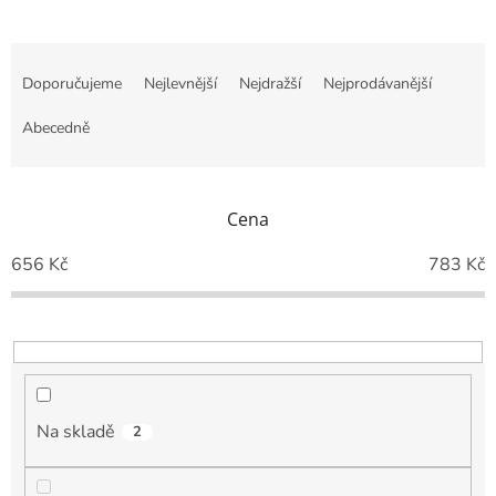
Ř
a
Doporučujeme
Nejlevnější
Nejdražší
Nejprodávanější
z
e
Abecedně
n
í
p
Cena
r
o
656
Kč
783
Kč
d
u
k
t
ů
Na skladě
2