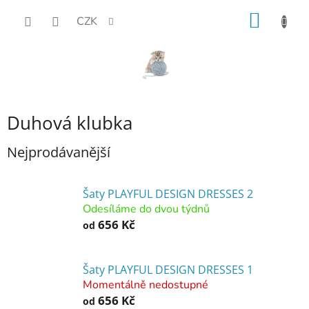
Přejít
NÁKUP
CZK
na
KOŠÍK
obsah
Duhová klubka
Nejprodávanější
Šaty PLAYFUL DESIGN DRESSES 2
Odesíláme do dvou týdnů
656 Kč
od
Šaty PLAYFUL DESIGN DRESSES 1
Momentálně nedostupné
656 Kč
od