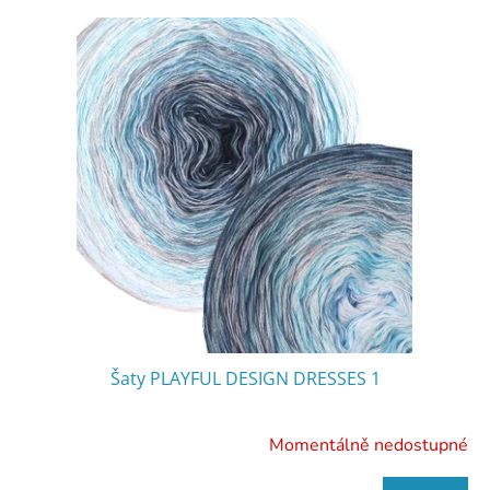
V
ý
p
i
s
p
r
o
d
u
k
t
ů
Šaty PLAYFUL DESIGN DRESSES 1
Momentálně nedostupné