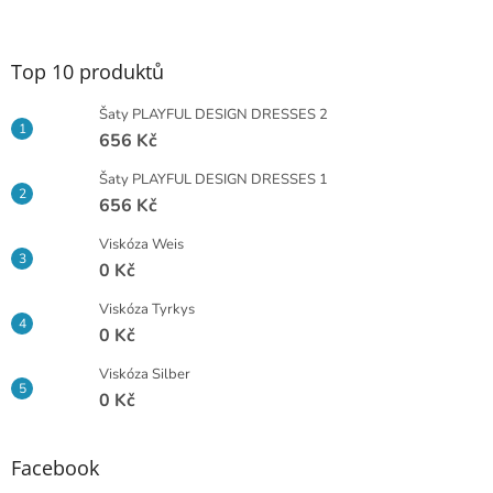
á
p
a
Top 10 produktů
t
í
Šaty PLAYFUL DESIGN DRESSES 2
656 Kč
Šaty PLAYFUL DESIGN DRESSES 1
656 Kč
Viskóza Weis
0 Kč
Viskóza Tyrkys
0 Kč
Viskóza Silber
0 Kč
Facebook