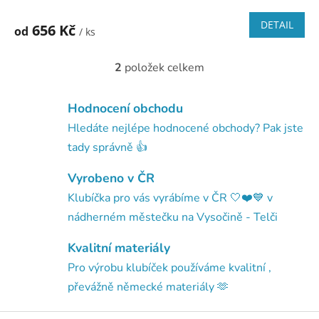
DETAIL
656 Kč
od
/ ks
2
položek celkem
O
v
l
Hodnocení obchodu
á
d
Hledáte nejlépe hodnocené obchody? Pak jste
a
tady správně 👍
c
í
Vyrobeno v ČR
p
r
Klubíčka pro vás vyrábíme v ČR 🤍❤️💙 v
v
nádherném městečku na Vysočině - Telči
k
y
Kvalitní materiály
v
ý
Pro výrobu klubíček používáme kvalitní ,
p
převážně německé materiály 🫶
i
s
Z
u