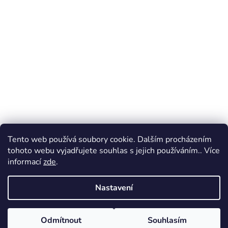
Facebook
Tento web používá soubory cookie. Dalším procházením
tohoto webu vyjadřujete souhlas s jejich používáním.. Více
informací
zde
.
Vytvořil Shoptet
Nastavení
Copyright 2026
Hravá klubka
. Všechna práva vyhrazena.
Odmítnout
Souhlasím